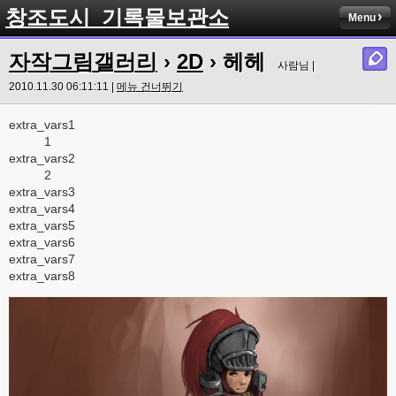
창조도시_기록물보관소
Menu
자작그림갤러리
›
2D
› 헤헤
사람님 |
2010.11.30 06:11:11 |
메뉴 건너뛰기
extra_vars1
1
extra_vars2
2
extra_vars3
extra_vars4
extra_vars5
extra_vars6
extra_vars7
extra_vars8