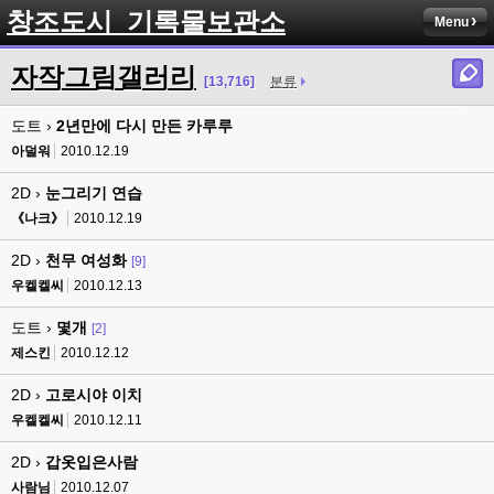
창조도시_기록물보관소
Menu
자작그림갤러리
[13,716]
분류
도트 ›
2년만에 다시 만든 카루루
아덜워
2010.12.19
2D ›
눈그리기 연습
《나크》
2010.12.19
2D ›
천무 여성화
[9]
우켈켈씨
2010.12.13
도트 ›
몇개
[2]
제스킨
2010.12.12
2D ›
고로시야 이치
우켈켈씨
2010.12.11
2D ›
갑옷입은사람
사람님
2010.12.07