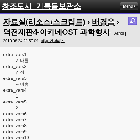
창조도시_기록물보관소
Menu
자료실(리소스/스크립트)
›
배경음
›
역전재판4-아카네OST 과학형사
Azros |
2010.08.24 21:57:09 |
메뉴 건너뛰기
extra_vars1
기타툴
extra_vars2
감정
extra_vars3
귀여움
extra_vars4
1
extra_vars5
2
extra_vars6
extra_vars7
extra_vars8
extra_vars9
extra_vars10