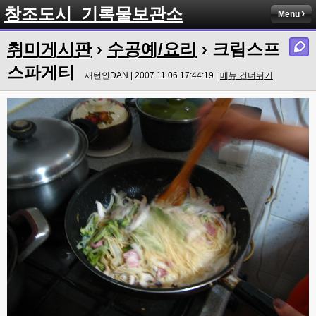
창조도시_기록물보관소
Menu
취미게시판
›
수공예/요리
› 크림스프
스파게티
새턴인DAN | 2007.11.06 17:44:19 |
메뉴 건너뛰기