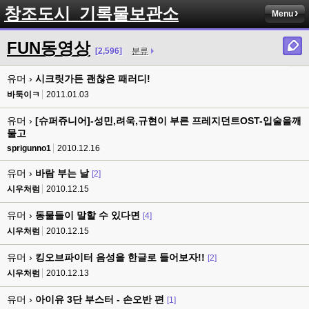
창조도시_기록물보관소
Menu
FUN동영상
[2,596]
분류
유머 ›
시크릿가든 괜찮은 패러디!
바둑이ㅋ
2011.01.03
유머 ›
[슈퍼쥬니어]-성민,려욱,규현이 부른 프레지던트OST-입술을깨
물고
sprigunno1
2010.12.16
유머 ›
바람 부는 날
[2]
시우처럼
2010.12.15
유머 ›
동물들이 말할 수 있다면
[4]
시우처럼
2010.12.15
유머 ›
킹오브파이터 음성을 한글로 들어보자!!
[2]
시우처럼
2010.12.13
유머 ›
아이유 3단 부스터 - 손오반 편
[1]