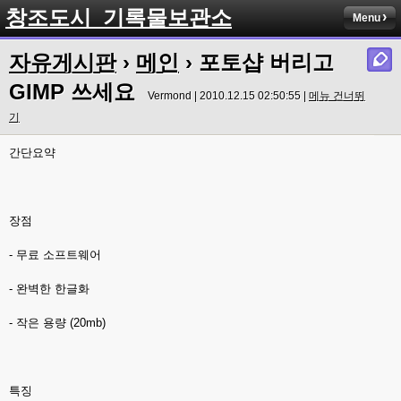
창조도시_기록물보관소
Menu
자유게시판
›
메인
› 포토샵 버리고
GIMP 쓰세요
Vermond | 2010.12.15 02:50:55 |
메뉴 건너뛰
기
간단요약
장점
- 무료 소프트웨어
- 완벽한 한글화
- 작은 용량 (20mb)
특징