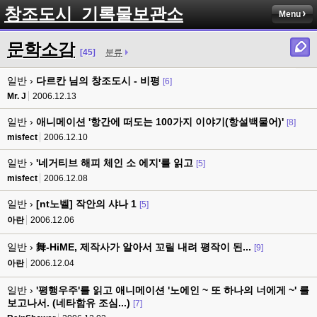
창조도시_기록물보관소
Menu
문학소감
[45]
분류
일반 ›
다르칸 님의 창조도시 - 비평
[6]
Mr. J
2006.12.13
일반 ›
애니메이션 '항간에 떠도는 100가지 이야기(항설백물어)'
[8]
misfect
2006.12.10
일반 ›
'네거티브 해피 체인 소 에지'를 읽고
[5]
misfect
2006.12.08
일반 ›
[nt노벨] 작안의 샤나 1
[5]
아란
2006.12.06
일반 ›
舞-HiME, 제작사가 알아서 꼬릴 내려 평작이 된...
[9]
아란
2006.12.04
일반 ›
'평행우주'를 읽고 애니메이션 '노에인 ~ 또 하나의 너에게 ~' 를
보고나서. (네타함유 조심...)
[7]