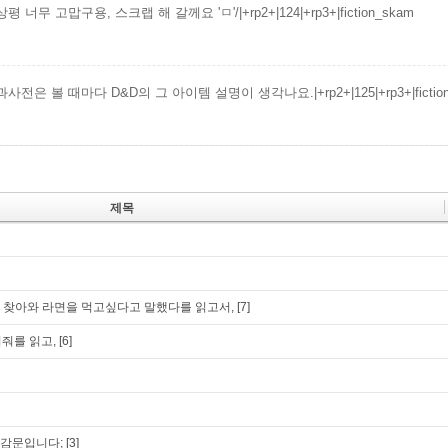
 너무 고맙구용, 스크랩 해 갈께요 'ㅁ'/|+rp2+|124|+rp3+|fiction_skam
사전은 볼 때마다 D&D의 그 아이템 설명이 생각나요.|+rp2+|125|+rp3+|fiction
제목
 찾아와 라면을 먹고싶다고 말했다를 읽고서,
[7]
어줘를 읽고,
[6]
소감문입니다;
[3]