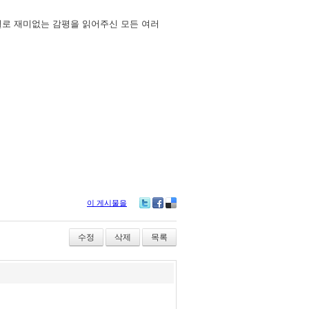
월로 재미없는 감평을 읽어주신 모든 여러
이 게시물을
Tw
Fa
De
itte
ce
lici
r
bo
ou
수정
삭제
목록
ok
s