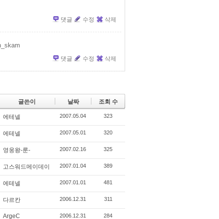
댓글
수정
삭제
_skam
댓글
수정
삭제
글쓴이
날짜
조회 수
2007.05.04
323
에테넬
2007.05.01
320
에테넬
2007.02.16
325
영웅왕-룬-
2007.01.04
389
고스워드메이데이
2007.01.01
481
에테넬
2006.12.31
311
다르칸
ArgeC
2006.12.31
284