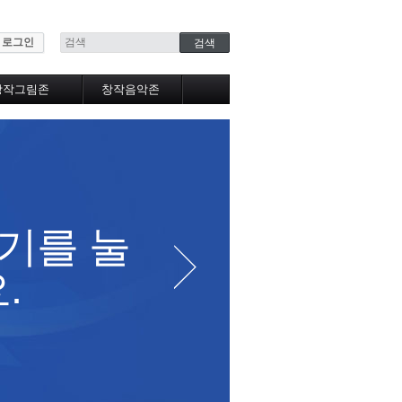
로그인
창작그림존
창작음악존
자작그림갤러리
창작음악실
추천그림갤러리
베스트음악실
베스트갤러리
노래방
자작만화
베스트노래방
작가만화
음악앨범
그림강좌
음악강좌
기를 눌
창
.
니다