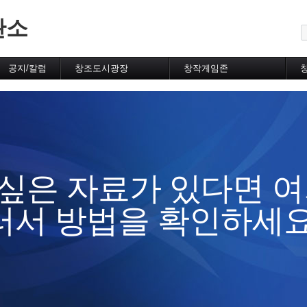
메뉴 건너뛰기
관소
공지/칼럼
창조도시광장
창작게임존
공지사항
자유게시판
유저자작게임
시선집중
FUN동영상
추천게임
FUN갤러리
완성게임
추천FUN갤러리
창조도시우수게임
시민발언장(토론실)
플래시/에뮬자료실
100문답/자기소개
게임소개
취미게시판
추천게임소개
싶은 자료가 있다면 여
막장쓰레기암울한인생
게임리뷰
오프모임게시판
게임공략
러서 방법을 확인하세요
허름한산장
제작강의실
제작비법교류
게임제작정보교류
유저질문답변
구인구직
자료실(제작툴/유틸)
자료실(리소스/스크립트)