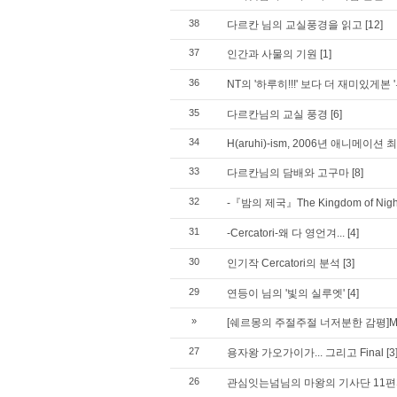
38
다르칸 님의 교실풍경을 읽고
[12]
37
인간과 사물의 기원
[1]
36
NT의 '하루히!!!' 보다 더 재미있게본 '
35
다르칸님의 교실 풍경
[6]
34
H(aruhi)-ism, 2006년 애니메이
33
다르칸님의 담배와 고구마
[8]
32
-『밤의 제국』The Kingdom of Nigh
31
-Cercatori-왜 다 영언겨...
[4]
30
인기작 Cercatori의 분석
[3]
29
연등이 님의 '빛의 실루엣'
[4]
»
[쉐르몽의 주절주절 너저분한 감평]M
27
용자왕 가오가이가... 그리고 Final
[3
26
관심잇는넘님의 마왕의 기사단 11편