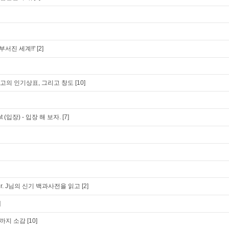
부서진 세계!!'
[2]
션 최고의 인기상표, 그리고 창도
[10]
t (입장) - 입장 해 보자.
[7]
r. J님의 신기 백과사전을 읽고
[2]
]
까지 소감
[10]