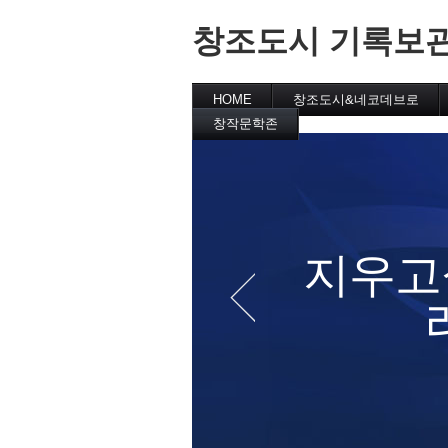
창조도시 기록보
HOME
창조도시&네코데브로
창작문학존
창작문학실
창작시
문학작가
릴레이소설
문학소감
문학강의
 (안
지우고
요)