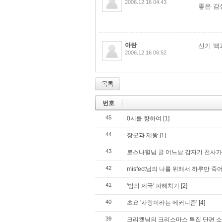
2006.12.16 04:43
좋은 감상평
아란
신기 백과
2006.12.16 06:52
목록
번호
45
0시를 향하여
[1]
44
장군과 제왕
[1]
43
로스나힐님 글 어느날 갑자기 천사가
42
misfect님의 나를 위해서 하루만 죽
41
'밤의 제국' 파헤치기
[2]
40
초요 '사랑이라는 메커니즘'
[4]
39
크리켓님의 크리스마스 특집 단편 