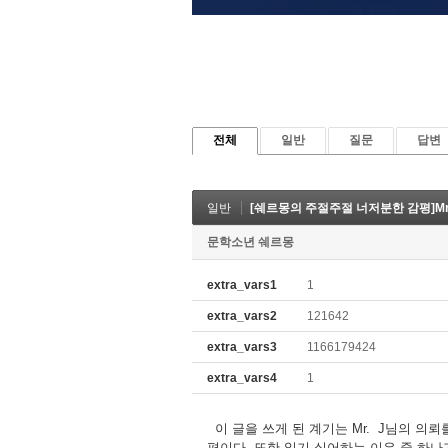
전체
일반
질문
답변
일반
[쉐르몽의 주절주절 너저분한 감평]Mr
문학소년 쉐르몽
extra_vars1
1
extra_vars2
121642
extra_vars3
1166179424
extra_vars4
1
이 글을 쓰게 된 계기는 Mr. J님의 의
편이다. 또한 읽기 싫어하는 이유 중 하나