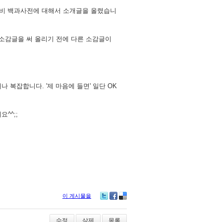
 신비 백과사전에 대해서 소개글을 올렸습니
 소감글을 써 올리기 전에 다른 소감글이
복잡합니다. '제 마음에 들면' 일단 OK
^^;;
이 게시물을
Tw
Fa
De
itte
ce
lici
r
bo
ou
수정
삭제
목록