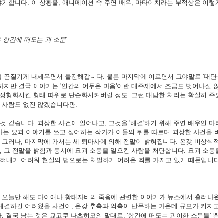
야기합니다. 이 상황을, 애니메이션 속 주연 배우, 마타이치라는 부적상은 이렇
 항간에 떠도는 괴 소문'
을 끈질기게 내세우면서 돌진해갑니다. 물론 마지막에 이르면서 그야말로 '대단원
하지만 결국 이야기는 '인간의 어두운 마음'이란 대주제에서 조금도 벗어나질 않
은 정형화시킨 형태 따위로 단순화시켜버릴 정도. 그런 대담한 처리는 확실히 주
 사람도 없진 않겠습니다만.
 같습니다. 괴상한 사건이 일어나고, 그것을 '해결'하기 위해 주연 배우인 마
언젠가는 요괴 이야기를 쓰고 싶어하는 작가가 이들의 뒤를 따르며 괴상한 사건을
 그러나, 마지막에 가서는 세 퇴마사에 의해 전말이 밝혀집니다. 온갖 비상식
, 그 전말을 밝힘과 동시에 요괴 소동을 일으킨 사람을 처단합니다. 요괴 소동
혀내기 어려워 현실의 법으로는 처벌하기 어려운 죄를 가지고 있기 때문입니다
. 오늘만 해도 다이애나 황태자비의 죽음에 관련한 이야기가 뉴스에서 흘러나
 해결하긴 어려웠을 사건이, 온갖 추측과 억측이 난무하는 가운데 규모가 커지고
. 결국 남는 것은 교고쿠 나츠히코의 말대로, '항간에 떠도는 괴이한 소문들' 