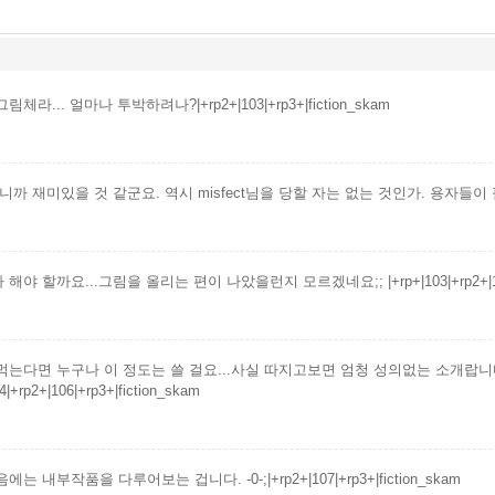
체라... 얼마나 투박하려나?|+rp2+|103|+rp3+|fiction_skam
니까 재미있을 것 같군요. 역시 misfect님을 당할 자는 없는 것인가. 용자들이 필요해.|+r
해야 할까요...그림을 올리는 편이 나았을런지 모르겠네요;; |+rp+|103|+rp2+|105|+
먹는다면 누구나 이 정도는 쓸 걸요...사실 따지고보면 엄청 성의없는 소개랍니다
04|+rp2+|106|+rp3+|fiction_skam
에는 내부작품을 다루어보는 겁니다. -0-;|+rp2+|107|+rp3+|fiction_skam