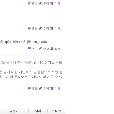
댓글
수정
삭제
댓글
수정
삭제
2+|109|+rp3+|fiction_skam
댓글
수정
삭제
이라도 올려서 부탁하신다면 성심성의껏 써보
라온 글에 대한 개인적 느낌 중심으로 쓰면 상
몇 편이 더 올라오건 구애받지 않고 쓸 수 있
댓글
수정
삭제
글쓴이
날짜
조회 수