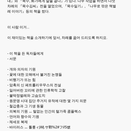
대』와 『목수, 화가에게 말을 걸다』가 있다. 나무 작업을 하면서 다섯
차례의 『목수김씨』전을 열었으며, 『목수일기』, 『나무로 깎은 책벌
레 이야기』등의 책을 썼다.
이 사람 이거...
이 재미있는 책을 소개하기에 앞서, 차례를 읊어 드리도록 하지요.
- 이 책을 든 독자들에게
- 서문
- 개와 의자의 기원
- 꽃에 대한 오해에서 불거진 논쟁들
- 비행기가 뜨는 힘
- 암흑의 신 페트롤리우무스의 전설
- 잃어버린 꼬리에 관한 인류학적 고찰
- 불딱정벌레와 고슴도치
- 원문명 시대 집단 주거지 유적에 대한 몇 가지 의문
- 철갑충과 그 기생 동물
- 의복의 기원 ㅡ 털없는 인간의 털가죽 콤플렉스
- 언어와 향수의 기원
- 체세포 복제
- 바이러스 ㅡ 톨롶ィjWj.サ鄲%2#フ//S썞