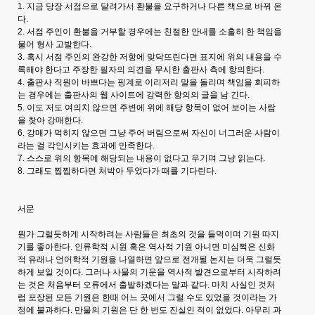
1. 지금 당장 서점으로 달려가서 환불을 요구하거나 다른 책으로 바꿔 온
다.
2. 서점 주인이 환불을 거부할 경우에는 친절한 안내를 소홀히 한 책임을
물어 형사 고발한다.
3. 혹시 서점 주인의 완강한 저항에 맞닥뜨린다면 표지에 위의 내용을 수
록해야 한다고 주장한 필자의 의견을 무시한 출판사 측에 항의한다.
4. 출판사 직원이 바쁘다는 핑계로 이리저리 말을 돌리며 책임을 회피하
는 경우에는 출판사의 웹 사이트에 강력한 항의의 글을 남 긴다.
5. 이도 저도 여의치 않으면 주변에 위에 해당 항목이 없어 보이는 사람
을 찾아 강매한다.
6. 강매가 먹히지 않으면 그냥 주어 버림으로써 자신이 너그러운 사람이
라는 걸 각인시키는 효과에 만족한다.
7. 스스로 위의 항목에 해당되는 내용이 없다고 우기며 그냥 읽는다.
8. 그래도 찝찝하다면 처박아 두었다가 때를 기다린다.
서문
뭔가 그럴듯하게 시작하려는 사람들은 최초의 것을 들먹이며 기원 따지
기를 좋아한다. 인류학적 시원 혹은 역사적 기원 아니면 미심쩍은 신화
적 유래나 언어학적 기원을 나열하면 앞으로 전개될 논지는 더욱 그럴듯
하게 보일 것이다. 그러나 사물의 기운을 역사적 발견으로부터 시작하려
는 것은 처음부터 오류에서 출발하겠다는 말과 같다. 마치 사실인 것처
럼 포장된 모든 기원은 한때 어느 곳에서 그럴 수도 있었을 것이라는 가
정에 불과하다. 만물의 기원은 단 한 번도 진실인 적이 없었다. 아무리 과