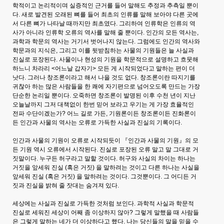
학적이고 논리적이며 실증적인 근거를 들어 말해도 추정과 추측일 뿐이
다. 새로 발견된 오래된 뼈를 들어 최초의 인류를 말해 보아야 다른 곳에
서 다른 뼈가 나타날 때까지만 최초였다. 그리하여 인류학은 인류의 역
사가 아니라 인류학 오류의 역사를 말해 줄 뿐이다. 인간의 모든 역사는,
과학과 학문의 역사는 거기서 벗어나지 않는다. 그럼에도 인간의 역사와
학문과의 지식은, 그리고 이를 뒷받침하는 사물의 기원들은 늘 사실과
진실로 포장된다. 사물이나 현성의 기원을 학문적으로 설명하고 흐뭇해
하느니 차라리 <어느날 갑자기> 모든 게 시작되었다고 말하는 편이 더
낫다. 그러나 창조론이라고 해서 나을 것도 없다. 창조론이란 따지기를
귀찮아 하는 많은 사람들을 한 쾌에 자기편으로 넘어오도록 만드는 가장
단순한 논리일 뿐이다. 오죽하면 창조론이 발명된 이후 수천 년이 지난
오늘날까지 그저 대책없이 한번 믿어 보라고 우기는 게 가장 효율적인
전파 수단이겠는가? 어느 길로 가든, 기원론이든 창조론이든 진화론이
든 인간과 사물의 역사는 오류로 가득한 사실과 진실의 기록이다.
인간과 사물의 기원이 오류로 시작되듯이 『인간과 사물의 기원』의 모
든 기원 역시 오류에서 시작된다. 진실로 포장된 오류 말고 말 그대로 거
짓말이다. 누구든 허구라고 말할 것이다. 허구와 사실의 차이는 하나는
거짓을 앞세워 진실 (혹은 거짓) 을 말하려는 것이고 다른 하나는 사실을
앞세워 진실 (혹은 거짓) 을 말하려는 것이다. 그것뿐이다. 그 어디든 거
짓과 진실을 밝혀 줄 잣대는 숨겨져 있다.
세상에는 사실과 진실로 가득한 것처럼 보인다. 과학적 사실과 학문적
진실로 세워진 세상이 어째 좀 이상하지 않아? 그렇게 말했을 때 사람들
은 그렇게 말하는 네가 더 이상하다고 했다. 나는 당신들의 말을 믿을 수