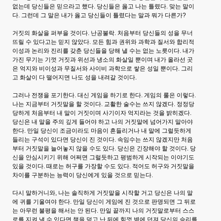
없는데 당신들은 믿으라고 했다. 당신들은 옳고 나는 틀렸다. 맞는 말이
다. 그런데 그 말은 내가 옳고 당신들이 틀렸다는 말과 뭐가 다른가?
거짓의 화살을 퍼부을 것이다. 난공불락. 처음부터 당신들의 성을 무너
뜨릴 수 있다고는 믿지 않았다. 모든 힘과 권위와 과학과 질서와 합리적
이성과 논리와 진리를 갖춘 당신들을 당해 낼 수는 없는 노릇이다. 내가
가진 무기는 기껏 거짓과 위선과 냉소의 화살일 뿐이며 내가 올라선 곳
은 억지와 비이성과 무질서와 사이비 과학으로 쌓은 성일 뿐이다. 그리
고 화살이 다 떨어지면 나도 성을 내려갈 것이다.
그러나 전쟁을 포기한다. 대신 게임을 하기로 한다. 게임의 룰은 이렇다.
나는 지금부터 거짓말을 할 것이다. 교활한 술수는 쓰지 않겠다. 정정당
당하게 처음부터 내 말이 거짓이며 사기이자 억지라는 것을 밝히겠다.
당신은 내 말을 주의 깊게 들어야 하고 나의 거짓말에 넘어가지 말아야
한다. 만일 당신이 조금이라도 마음이 흔들리거나 내 말에 그럴듯하게
들리는 구석이 있다면 당신이 진 것이다. 속임수는 쓰지 않겠지만 처음
부터 거짓말을 늘어놓지 않을 수도 있다. 당신은 긴장해야 할 것이다. 당
신을 안심시키기 위해 어쩌면 그럴듯하고 평범하게 시작되는 이야기도
있을 것이다. 때로는 허구를 가장할 수도 있다. 적어도 허구와 거짓말을
차이를 구분하는 능력이 당신에게 있을 것으로 믿는다.
다시 말하거니와, 나는 솔직하게 거짓말을 시작할 거고 당신은 나의 말
에 귀를 기울여야 한다. 만일 당신이 게임에 진 것으로 판명되면 그 뒤로
는 아무런 불평을 해서는 안 된다. 만일 끝까지 나의 거짓말로부터 스스
로를 지켜 낼 수 있다면 책을 덮고 난 뒤에 힘껏 벽에 던져 당신의 승리를