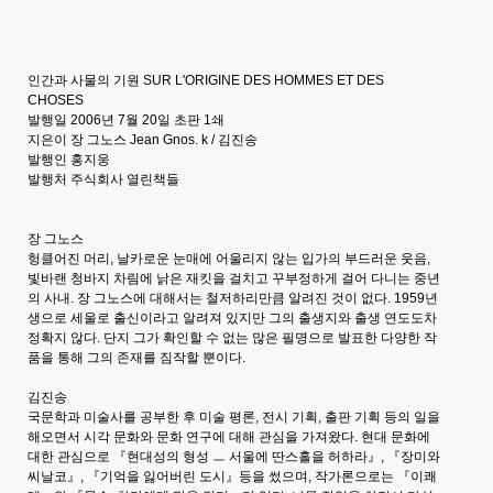
인간과 사물의 기원 SUR L'ORIGINE DES HOMMES ET DES
CHOSES
발행일 2006년 7월 20일 초판 1쇄
지은이 장 그노스 Jean Gnos. k / 김진송
발행인 홍지웅
발행처 주식회사 열린책들
장 그노스
헝클어진 머리, 날카로운 눈매에 어울리지 않는 입가의 부드러운 웃음,
빛바랜 청바지 차림에 낡은 재킷을 걸치고 꾸부정하게 걸어 다니는 중년
의 사내. 장 그노스에 대해서는 철저하리만큼 알려진 것이 없다. 1959년
생으로 세울로 출신이라고 알려져 있지만 그의 출생지와 출생 연도도차
정확지 않다. 단지 그가 확인할 수 없는 많은 필명으로 발표한 다양한 작
품을 통해 그의 존재를 짐작할 뿐이다.
김진송
국문학과 미술사를 공부한 후 미술 평론, 전시 기획, 출판 기획 등의 일을
해오면서 시각 문화와 문화 연구에 대해 관심을 가져왔다. 현대 문화에
대한 관심으로 『현대성의 형성 ㅡ 서울에 딴스홀을 허하라』, 『장미와
씨날코』, 『기억을 잃어버린 도시』등을 썼으며, 작가론으로는 『이쾌