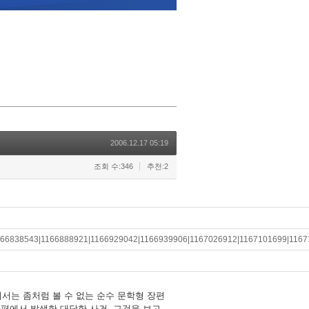
2006.12.17 05:19
조회 수:346
추천:2
166838543|1166888921|1166929042|1166939906|1167026912|1167101699|1167
에서는 좀처럼 볼 수 없는 순수 문학형 장편
5편에서 발생한 대담한 사건, 그것을 보고