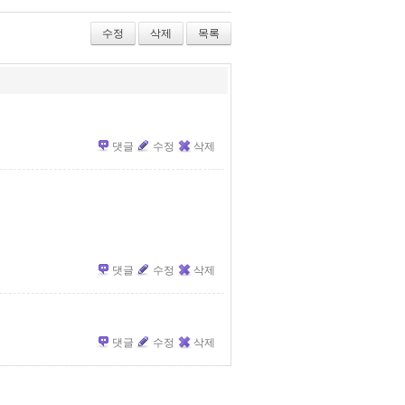
Tw
Fa
De
itte
ce
lici
r
bo
ou
수정
삭제
목록
ok
s
댓글
수정
삭제
댓글
수정
삭제
댓글
수정
삭제