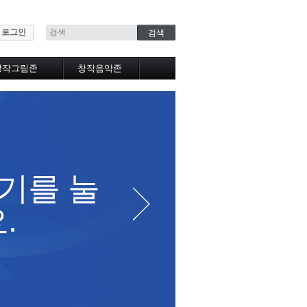
로그인
창작그림존
창작음악존
자작그림갤러리
창작음악실
추천그림갤러리
베스트음악실
베스트갤러리
노래방
자작만화
베스트노래방
작가만화
음악앨범
그림강좌
음악강좌
기를 눌
창
.
니다