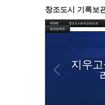
창조도시 기록보
HOME
창조도시&네코데브로
창작문학존
창작문학실
창작시
문학작가
릴레이소설
문학소감
문학강의
 (안
지우고
요)