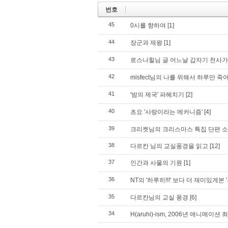
번호
45
0시를 향하여
[1]
44
장군과 제왕
[1]
43
로스나힐님 글 어느날 갑자기 천사가
42
misfect님의 나를 위해서 하루만 죽
41
'밤의 제국' 파헤치기
[2]
40
초요 '사랑이라는 메커니즘'
[4]
39
크리켓님의 크리스마스 특집 단편 
38
다르칸 님의 교실풍경을 읽고
[12]
37
인간과 사물의 기원
[1]
36
NT의 '하루히!!!' 보다 더 재미있게본 '
35
다르칸님의 교실 풍경
[6]
34
H(aruhi)-ism, 2006년 애니메이