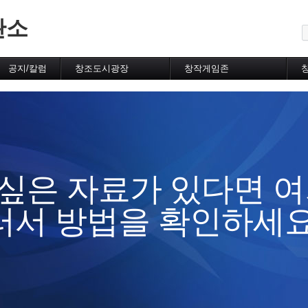
메뉴 건너뛰기
관소
공지/칼럼
창조도시광장
창작게임존
공지사항
자유게시판
유저자작게임
시선집중
FUN동영상
추천게임
FUN갤러리
완성게임
추천FUN갤러리
창조도시우수게임
시민발언장(토론실)
플래시/에뮬자료실
100문답/자기소개
게임소개
취미게시판
추천게임소개
싶은 자료가 있다면 여
막장쓰레기암울한인생
게임리뷰
오프모임게시판
게임공략
러서 방법을 확인하세요
허름한산장
제작강의실
제작비법교류
게임제작정보교류
유저질문답변
구인구직
자료실(제작툴/유틸)
자료실(리소스/스크립트)