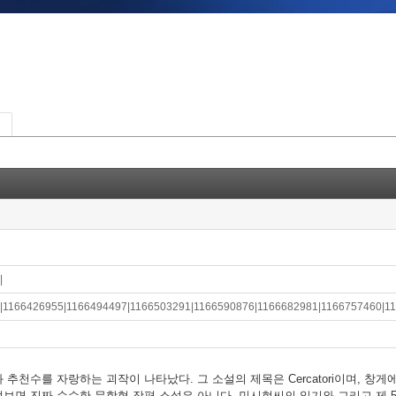
||
|1166426955|1166494497|1166503291|1166590876|1166682981|1166757460|1
천수를 자랑하는 괴작이 나타났다. 그 소설의 제목은 Cercatori이며, 창게
보면 진짜 순수한 문학형 장편 소설은 아니다. 민시현씨의 일기와 그리고 제 