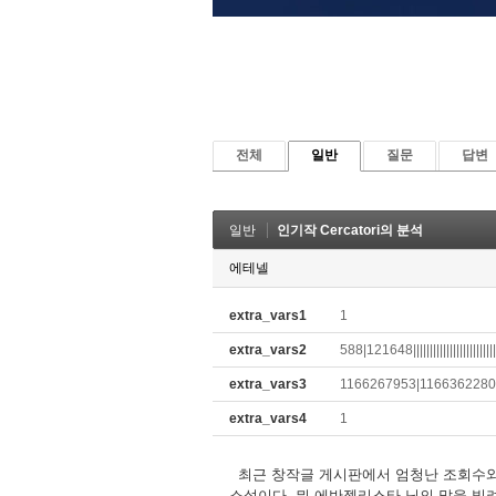
전체
일반
질문
답변
일반
인기작 Cercatori의 분석
에테넬
extra_vars1
1
extra_vars2
588|121648||||||||||||||||||||||||
extra_vars3
1166267953|1166362280
extra_vars4
1
최근 창작글 게시판에서 엄청난 조회수와 추
소설이다. 뭐 에반젤리스타 님의 말을 빌려