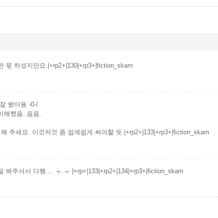
몫 하셨지만요.|+rp2+|130|+rp3+|fiction_skam
잘 봤어용 -0-/
이해했음. 음음.
해 주세요. 이것저것 좀 쉽게쉽게 써야할 듯.|+rp2+|133|+rp3+|fiction_skam
;; 잘 봐주셔서 다행.... ㅜ.ㅜ |+rp+|133|+rp2+|134|+rp3+|fiction_skam