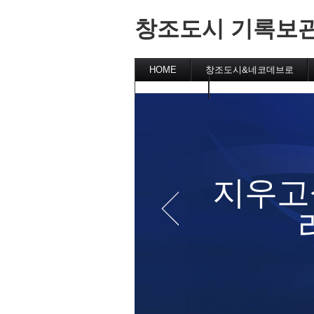
창조도시 기록보
HOME
창조도시&네코데브로
창작문학존
창작문학실
창작시
문학작가
릴레이소설
문학소감
문학강의
 (안
지우고
요)