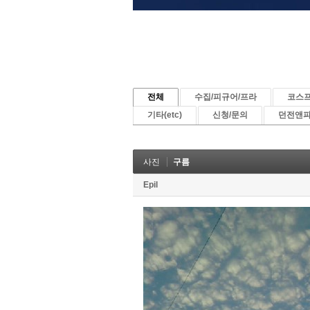
전체
수집/피규어/프라
코스
기타(etc)
신청/문의
던전앤
사진
구름
Epil