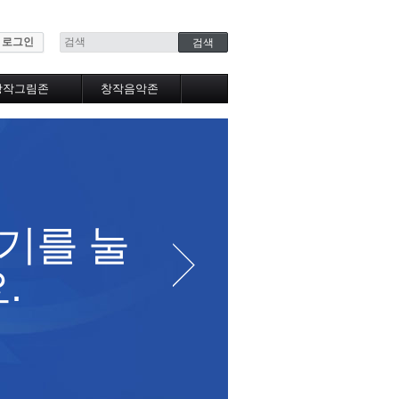
로그인
창작그림존
창작음악존
자작그림갤러리
창작음악실
추천그림갤러리
베스트음악실
베스트갤러리
노래방
자작만화
베스트노래방
작가만화
음악앨범
그림강좌
음악강좌
기를 눌
창
.
니다