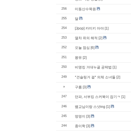
256
미동산수목원
255
달
254
[Jpop] 카미키 아야
[1]
253
열차 위의 해적
[2]
252
오늘 점심
[6]
251
왕유
[2]
250
비명킹 거대누골 공략법
[1]
249
*건슬링거 걸* 의체 소녀들
[2]
»
구름
[3]
247
던파, 서부킹 스커북이 잡기ㅋ
[1]
246
뱀교님이랑 스샷ing
[1]
245
멍멍이
[3]
244
종이학
[3]