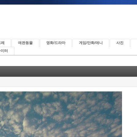
프레
애완동물
영화/드라마
게임/만화/애니
사진
파이터