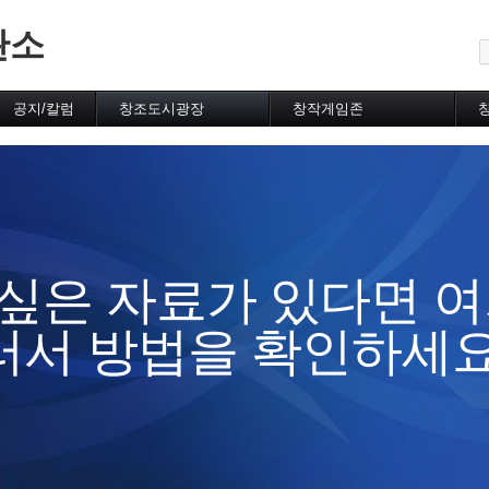
메뉴 건너뛰기
관소
공지/칼럼
창조도시광장
창작게임존
공지사항
자유게시판
유저자작게임
시선집중
FUN동영상
추천게임
FUN갤러리
완성게임
추천FUN갤러리
창조도시우수게임
시민발언장(토론실)
플래시/에뮬자료실
100문답/자기소개
게임소개
취미게시판
추천게임소개
싶은 자료가 있다면 여
막장쓰레기암울한인생
게임리뷰
오프모임게시판
게임공략
러서 방법을 확인하세요
허름한산장
제작강의실
제작비법교류
게임제작정보교류
유저질문답변
구인구직
자료실(제작툴/유틸)
자료실(리소스/스크립트)