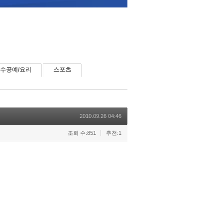
수공예/요리
스포츠
2010.09.26 04:46
조회 수:851
추천:1