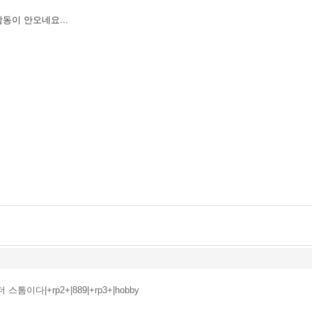
동이 안오네요...
스톰이다|+rp2+|889|+rp3+|hobby