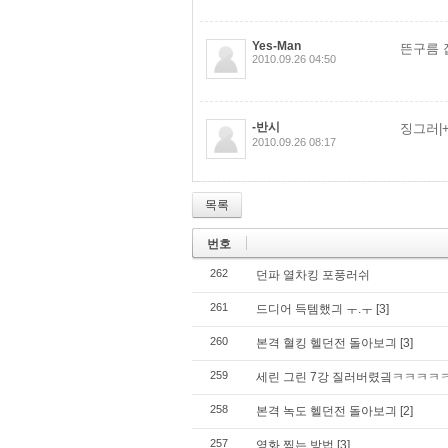
Yes-Man
뜬구름 잡는
2010.09.26 04:50
-반시
징그러|+r
2010.09.26 08:17
목록
번호
262
던파 열차킹 포풍러쉬
261
드디어 득템했긔 ㅜ.ㅜ
[3]
260
본격 혈킹 헬던전 돌아보긔
[3]
259
세린 그린 7강 질러버렸긬ㅋㅋㅋ
258
본격 녹도 헬던전 돌아보긔
[2]
257
영화 찍는 방법
[3]