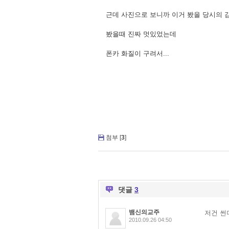
근데 사진으로 보니까 이거 봤을 당시의 감
봤을때 진짜 멋있었는데
폰카 화질이 구려서...
첨부 [
3
]
댓글
3
뱀신의교주
저건 썬더 
2010.09.26 04:50