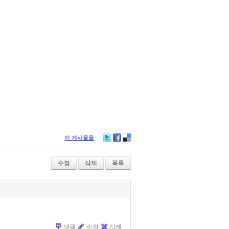
이 게시물을
Tw
Fa
De
itte
ce
lici
r
bo
ou
수정
삭제
목록
ok
s
댓글
수정
삭제