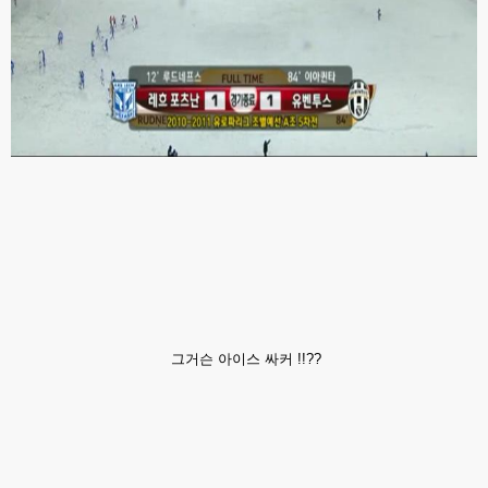
그거슨 아이스 싸커 !!??