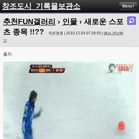
창조도시_기록물보관소
Menu
추천FUN갤러리
›
인물
› 새로운 스포
츠 종목 !!??
작은영웅 | 2010.12.04 07:26:55 |
메뉴 건너뛰
기
출처