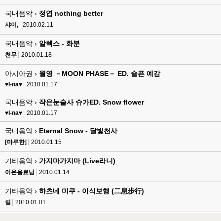
국내음악 ›
정엽 nothing better
샤이,
2010.02.11
국내음악 ›
알렉스 - 화분
천무
2010.01.18
아시아권 ›
월영 －MOON PHASE－ ED. 슬픈 예감
♥I-na♥
2010.01.17
국내음악 ›
작은눈술사 슈가ED. Snow flower
♥I-na♥
2010.01.17
국내음악 ›
Eternal Snow - 달빛천사
[마루한]
2010.01.15
기타음악 ›
가지마가지마 (Live라니)
이온음료님
2010.01.14
기타음악 ›
하츠네 미쿠 - 이식보행 (二息步行)
릴
2010.01.01