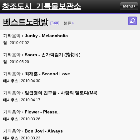
창조도시_기록물보관소
Menu
베스트노래방
[340]
분류
기타음악 ›
Junky - Melancholic
릴
2010.07.02
기타음악 ›
Scorp - 손가락걸기 (指切り)
릴
2010.05.20
기타음악 ›
최재훈 - Second Love
테시우스
2010.04.30
기타음악 ›
일곱명의 친구들 - 사랑의 멜로디(M4)
테시우스
2010.04.17
기타음악 ›
Flower - Please..
테시우스
2010.03.26
기타음악 ›
Bon Jovi - Always
테시우스
2010.03.23